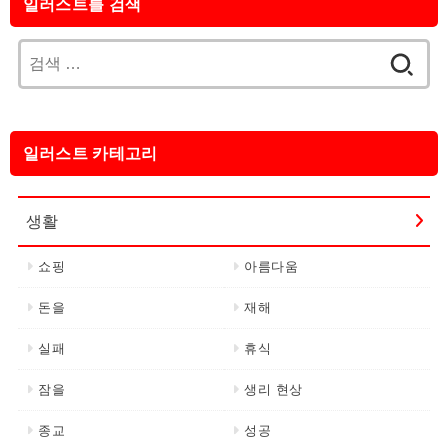
일러스트를 검색
검
색:
일러스트 카테고리
생활
쇼핑
아름다움
돈을
재해
실패
휴식
잠을
생리 현상
종교
성공