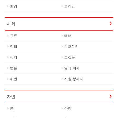
환경
클리닝
사회
교류
매너
직업
창조적인
정치
그것은
법률
일과 회사
위반
자원 봉사자
자연
봄
아침