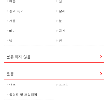
여름
산
강과 폭포
날씨
겨울
눈
바다
공간
밤
빈
분류되지 않음
운동
댄스
스포츠
올림픽 및 패럴림픽