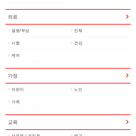
의료
질병/부상
인체
시험
건강
케어
가정
어린이
노인
가족
교육
보육원 / 유치원
연구