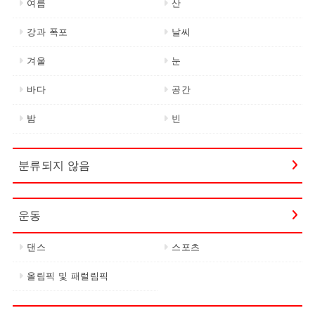
여름
산
강과 폭포
날씨
겨울
눈
바다
공간
밤
빈
분류되지 않음
운동
댄스
스포츠
올림픽 및 패럴림픽