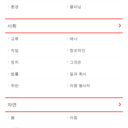
환경
클리닝
사회
교류
매너
직업
창조적인
정치
그것은
법률
일과 회사
위반
자원 봉사자
자연
봄
아침