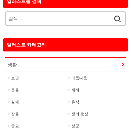
일러스트를 검색
검
색:
일러스트 카테고리
생활
쇼핑
아름다움
돈을
재해
실패
휴식
잠을
생리 현상
종교
성공