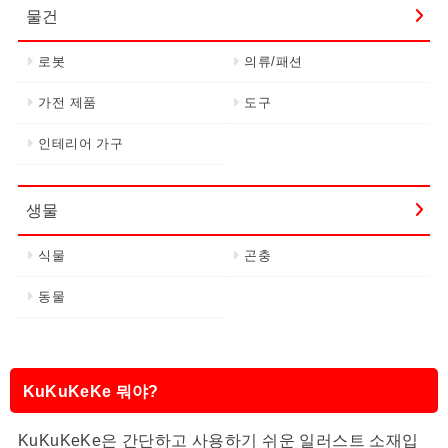
물건
로봇
의류/패션
가전 제품
도구
인테리어 가구
생물
식물
곤충
동물
KuKuKeKe 뭐야?
KuKuKeKe은 간단하고 사용하기 쉬운 일러스트 소재입