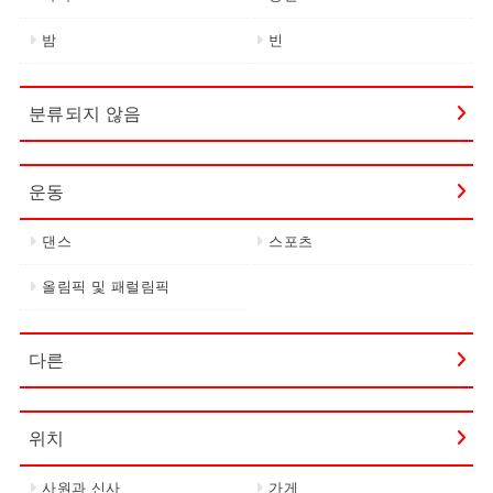
밤
빈
분류되지 않음
운동
댄스
스포츠
올림픽 및 패럴림픽
다른
위치
사원과 신사
가게