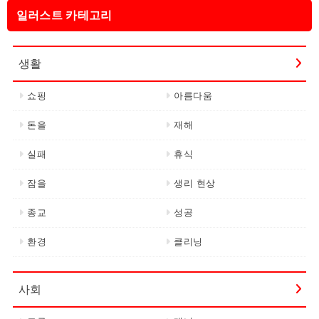
일러스트 카테고리
생활
쇼핑
아름다움
돈을
재해
실패
휴식
잠을
생리 현상
종교
성공
환경
클리닝
사회