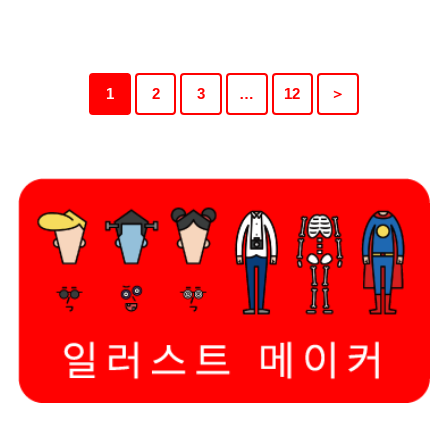
1
2
3
…
12
＞