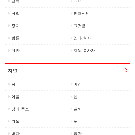
교류
매너
직업
창조적인
정치
그것은
법률
일과 회사
위반
자원 봉사자
자연
봄
아침
여름
산
강과 폭포
날씨
겨울
눈
바다
공간