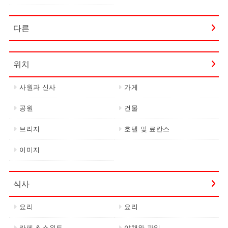
다른
위치
사원과 신사
가게
공원
건물
브리지
호텔 및 료칸스
이미지
식사
요리
요리
카페 & 스위트
야채와 과일