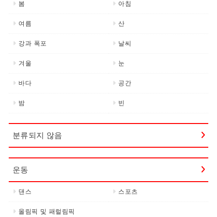
봄
아침
여름
산
강과 폭포
날씨
겨울
눈
바다
공간
밤
빈
분류되지 않음
운동
댄스
스포츠
올림픽 및 패럴림픽