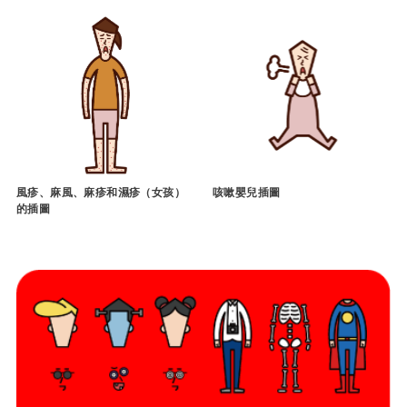
風疹、麻風、麻疹和濕疹（女孩）
咳嗽嬰兒插圖
的插圖