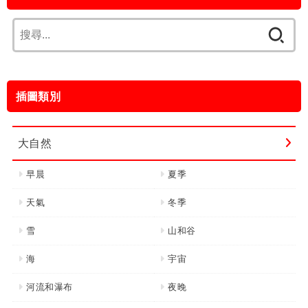
搜
尋
關
鍵
插圖類別
字:
大自然
早晨
夏季
天氣
冬季
雪
山和谷
海
宇宙
河流和瀑布
夜晚