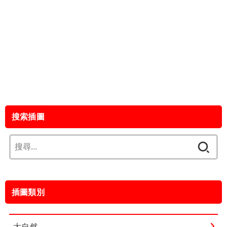
搜索插圖
搜
尋
關
鍵
插圖類別
字:
大自然