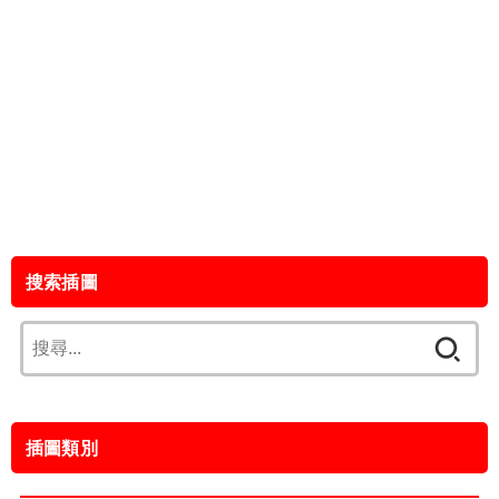
搜索插圖
搜
尋
關
鍵
插圖類別
字: