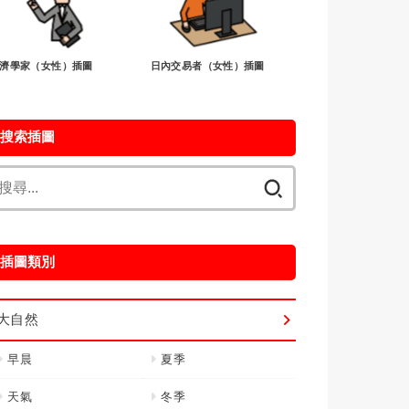
濟學家（女性）插圖
日內交易者（女性）插圖
搜索插圖
搜
尋
關
鍵
插圖類別
字:
大自然
早晨
夏季
天氣
冬季