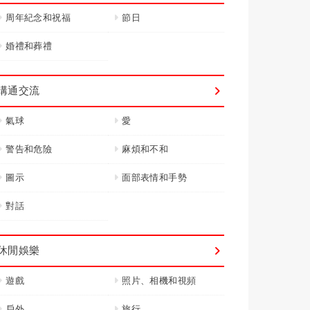
周年紀念和祝福
節日
婚禮和葬禮
溝通交流
氣球
愛
警告和危險
麻煩和不和
圖示
面部表情和手勢
對話
休閒娛樂
遊戲
照片、相機和視頻
戶外
旅行