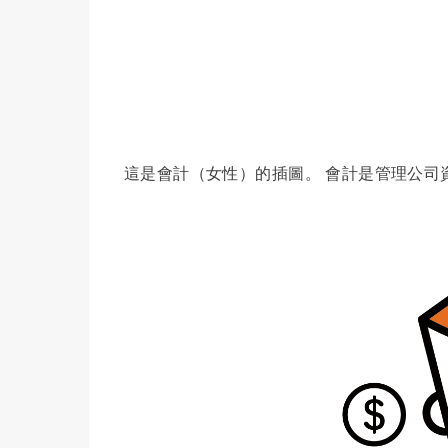
這是會計（女性）的插圖。 會計是管理公司