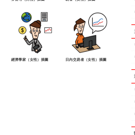
經濟學家（女性）插圖
日內交易者（女性）插圖