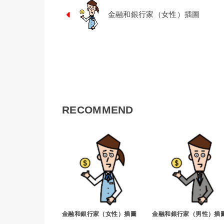
金融和銀行家（女性）插圖
RECOMMEND
金融和銀行家（女性）插圖
金融和銀行家（男性）插