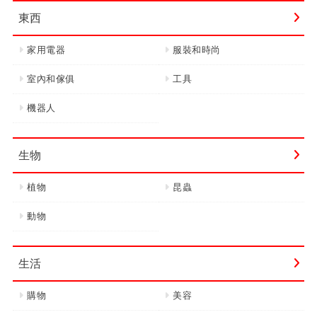
東西
家用電器
服裝和時尚
室內和傢俱
工具
機器人
生物
植物
昆蟲
動物
生活
購物
美容