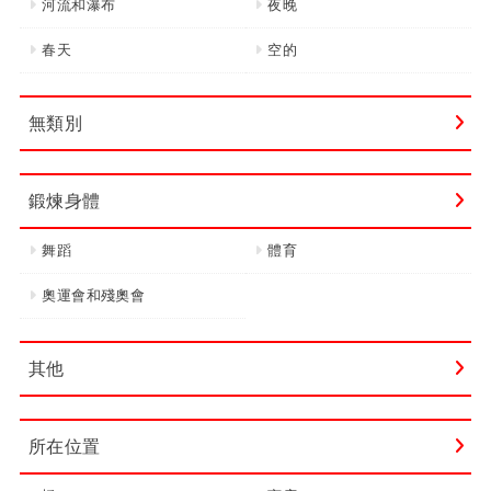
河流和瀑布
夜晚
春天
空的
無類別
鍛煉身體
舞蹈
體育
奧運會和殘奧會
其他
所在位置