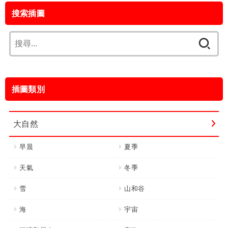
搜索插圖
搜
尋
關
鍵
插圖類別
字:
大自然
早晨
夏季
天氣
冬季
雪
山和谷
海
宇宙