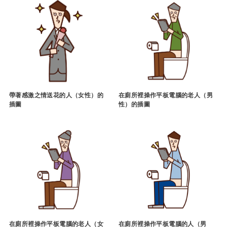
帶著感激之情送花的人（女性）的
在廁所裡操作平板電腦的老人（男
插圖
性）的插圖
在廁所裡操作平板電腦的老人（女
在廁所裡操作平板電腦的人（男