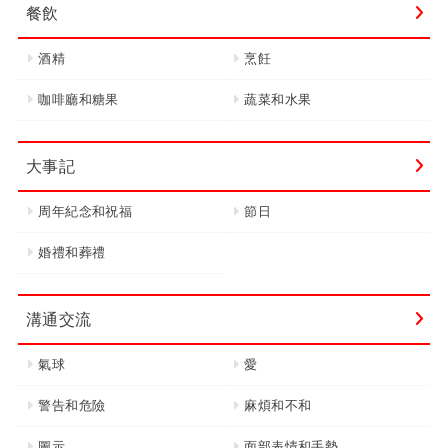
餐飲
酒精
烹飪
咖啡廳和糖果
蔬菜和水果
大事記
周年紀念和祝福
節日
婚禮和葬禮
溝通交流
氣球
愛
警告和危險
麻煩和不和
圖示
面部表情和手勢