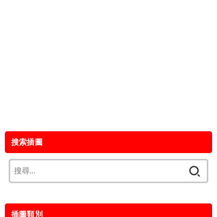
搜索插圖
搜
尋
關
鍵
插圖類別