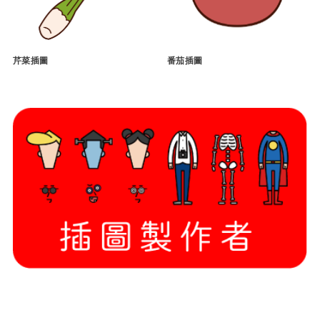
芹菜插圖
番茄插圖