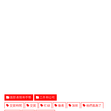
面部表情和手勢
工作和公司
交貨時間
交貨
忙碌
徹夜
加班
他們逃跑了