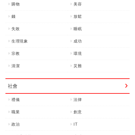
購物
美容
錢
放鬆
失敗
睡眠
生理現象
成功
宗教
環境
清潔
災難
社會
禮儀
法律
職業
創意
政治
IT