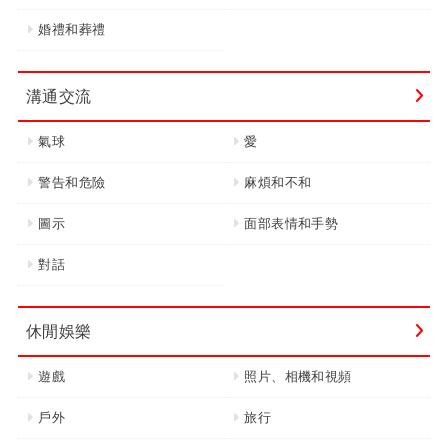
婚禮和葬禮
溝通交流
氣球
愛
警告和危險
麻煩和不和
圖示
面部表情和手勢
對話
休閒娛樂
遊戲
照片、相機和視頻
戶外
旅行