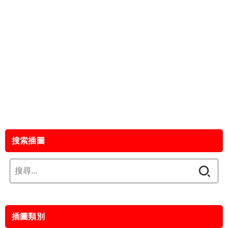
搜索插圖
搜
尋
關
鍵
插圖類別