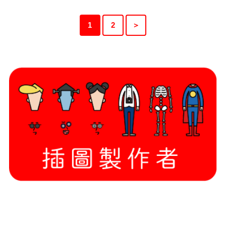
1
2
＞