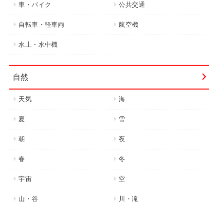
車・バイク
公共交通
自転車・軽車両
航空機
水上・水中機
自然
天気
海
夏
雪
朝
夜
春
冬
宇宙
空
山・谷
川・滝