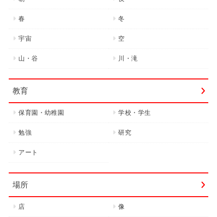
春
冬
宇宙
空
山・谷
川・滝
教育
保育園・幼稚園
学校・学生
勉強
研究
アート
場所
店
像