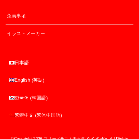
免責事項
イラストメーカー
日本語
英語
English
(
)
韓国語
한국어
(
)
繁体中国語
繁體中文
(
)
©Copyright 2026
フリーイラスト素材集 KuKuKeKe
.All Rights