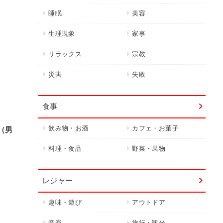
睡眠
美容
生理現象
家事
リラックス
宗教
災害
失敗
食事
飲み物・お酒
カフェ・お菓子
（男
料理・食品
野菜・果物
レジャー
趣味・遊び
アウトドア
音楽
旅行・観光