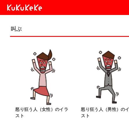
叫ぶ
怒り狂う人（女性）のイラ
怒り狂う人（男性）の
スト
スト