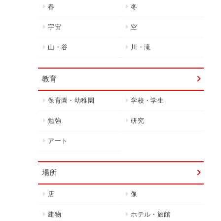
春
冬
宇宙
空
山・谷
川・滝
教育
保育園・幼稚園
学校・学生
勉強
研究
アート
場所
店
像
建物
ホテル・旅館