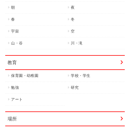
朝
夜
春
冬
宇宙
空
山・谷
川・滝
教育
保育園・幼稚園
学校・学生
勉強
研究
アート
場所