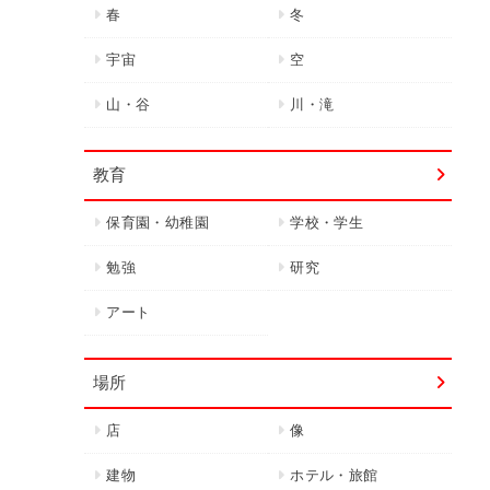
春
冬
宇宙
空
山・谷
川・滝
教育
保育園・幼稚園
学校・学生
勉強
研究
アート
場所
店
像
建物
ホテル・旅館