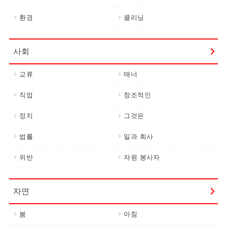
환경
클리닝
사회
교류
매너
직업
창조적인
정치
그것은
법률
일과 회사
위반
자원 봉사자
자연
봄
아침