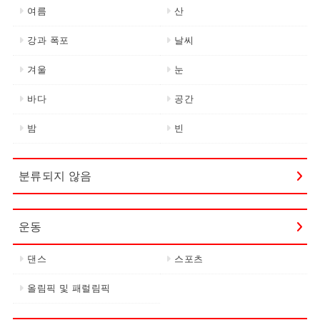
여름
산
강과 폭포
날씨
겨울
눈
바다
공간
밤
빈
분류되지 않음
운동
댄스
스포츠
올림픽 및 패럴림픽