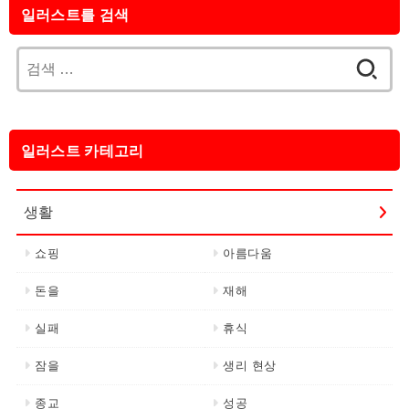
일러스트를 검색
검
색:
일러스트 카테고리
생활
쇼핑
아름다움
돈을
재해
실패
휴식
잠을
생리 현상
종교
성공