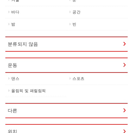
바다
공간
밤
빈
분류되지 않음
운동
댄스
스포츠
올림픽 및 패럴림픽
다른
위치