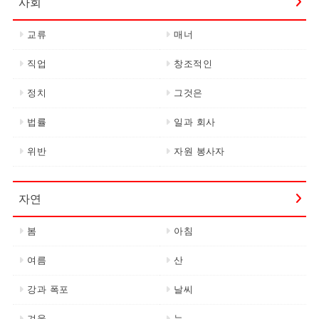
사회
교류
매너
직업
창조적인
정치
그것은
법률
일과 회사
위반
자원 봉사자
자연
봄
아침
여름
산
강과 폭포
날씨
겨울
눈