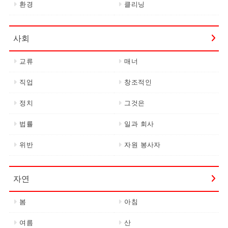
환경
클리닝
사회
교류
매너
직업
창조적인
정치
그것은
법률
일과 회사
위반
자원 봉사자
자연
봄
아침
여름
산