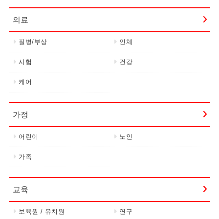
의료
질병/부상
인체
시험
건강
케어
가정
어린이
노인
가족
교육
보육원 / 유치원
연구