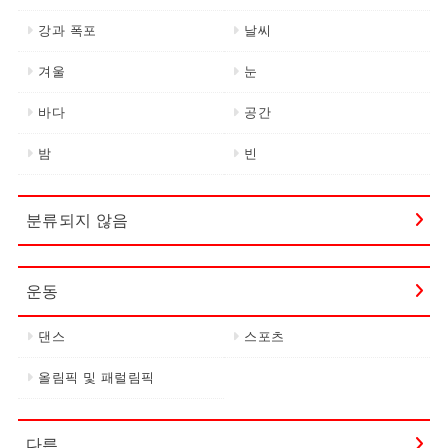
강과 폭포
날씨
겨울
눈
바다
공간
밤
빈
분류되지 않음
운동
댄스
스포츠
올림픽 및 패럴림픽
다른