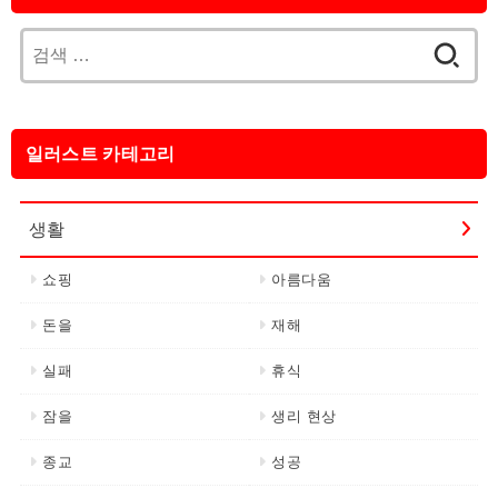
검
색:
일러스트 카테고리
생활
쇼핑
아름다움
돈을
재해
실패
휴식
잠을
생리 현상
종교
성공