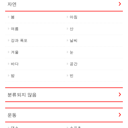
자연
봄
아침
여름
산
강과 폭포
날씨
겨울
눈
바다
공간
밤
빈
분류되지 않음
운동
댄스
스포츠