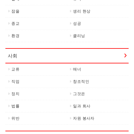
잠을
생리 현상
종교
성공
환경
클리닝
사회
교류
매너
직업
창조적인
정치
그것은
법률
일과 회사
위반
자원 봉사자