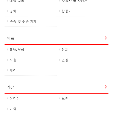
대중 교통
자동차 및 자전거
경차
항공기
수중 및 수중 기계
의료
질병/부상
인체
시험
건강
케어
가정
어린이
노인
가족