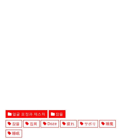
얼굴 표정과 제스처
잠을
잠을
집회
Doze
疲れ
サボり
睡魔
睡眠