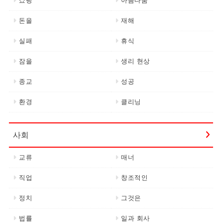
쇼핑
아름다움
돈을
재해
실패
휴식
잠을
생리 현상
종교
성공
환경
클리닝
사회
교류
매너
직업
창조적인
정치
그것은
법률
일과 회사