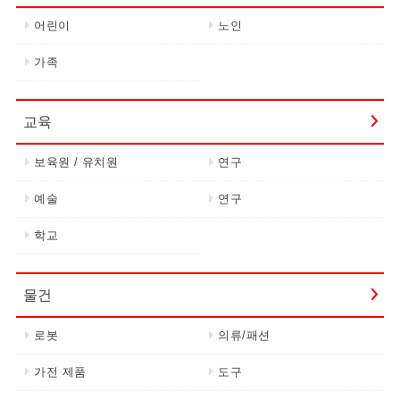
어린이
노인
가족
교육
보육원 / 유치원
연구
예술
연구
학교
물건
로봇
의류/패션
가전 제품
도구