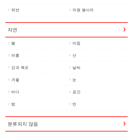
위반
자원 봉사자
자연
봄
아침
여름
산
강과 폭포
날씨
겨울
눈
바다
공간
밤
빈
분류되지 않음