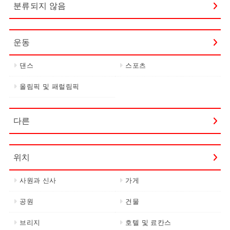
분류되지 않음
운동
댄스
스포츠
올림픽 및 패럴림픽
다른
위치
사원과 신사
가게
공원
건물
브리지
호텔 및 료칸스