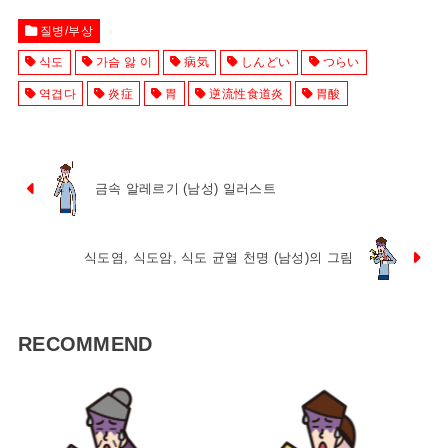
질병/부상
식도
가슴 앓 이
病気
しんどい
つらい
역겹다
炎症
胃
逆流性食道炎
胃酸
금속 알레르기 (남성) 일러스트
식도염, 식도암, 식도 균열 천명 (남성)의 그림
RECOMMEND