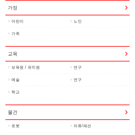
가정
어린이
노인
가족
교육
보육원 / 유치원
연구
예술
연구
학교
물건
로봇
의류/패션