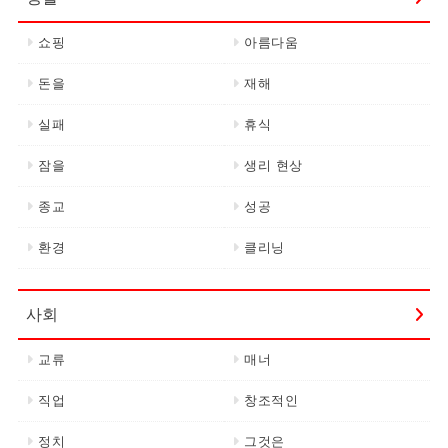
쇼핑
아름다움
돈을
재해
실패
휴식
잠을
생리 현상
종교
성공
환경
클리닝
사회
교류
매너
직업
창조적인
정치
그것은