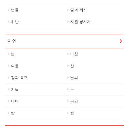
법률
일과 회사
위반
자원 봉사자
자연
봄
아침
여름
산
강과 폭포
날씨
겨울
눈
바다
공간
밤
빈