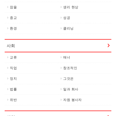
잠을
생리 현상
종교
성공
환경
클리닝
사회
교류
매너
직업
창조적인
정치
그것은
법률
일과 회사
위반
자원 봉사자