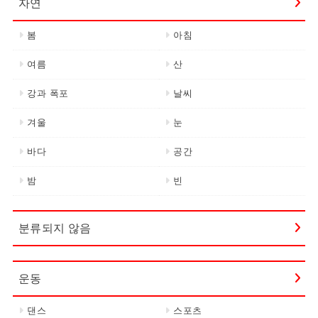
자연
봄
아침
여름
산
강과 폭포
날씨
겨울
눈
바다
공간
밤
빈
분류되지 않음
운동
댄스
스포츠