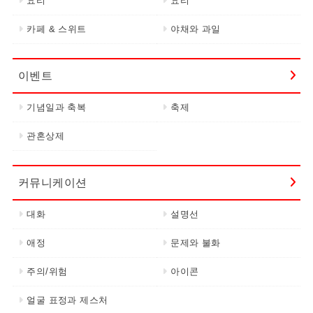
요리
요리
카페 & 스위트
야채와 과일
이벤트
기념일과 축복
축제
관혼상제
커뮤니케이션
대화
설명선
애정
문제와 불화
주의/위험
아이콘
얼굴 표정과 제스처