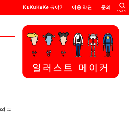
KuKuKeKe 뭐야?
이용 약관
문의
SEARCH
)의 그