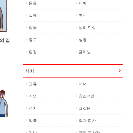
돈을
재해
실패
휴식
잠을
생리 현상
종교
성공
의 일
환경
클리닝
사회
교류
매너
직업
창조적인
정치
그것은
법률
일과 회사
위반
자원 봉사자