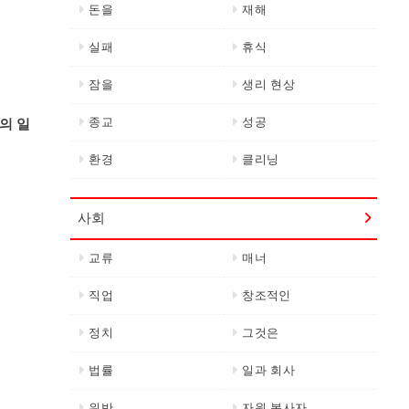
돈을
재해
실패
휴식
잠을
생리 현상
종교
성공
의 일
환경
클리닝
사회
교류
매너
직업
창조적인
정치
그것은
법률
일과 회사
위반
자원 봉사자