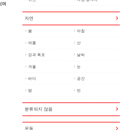
(여
자연
봄
아침
여름
산
강과 폭포
날씨
겨울
눈
바다
공간
밤
빈
분류되지 않음
운동