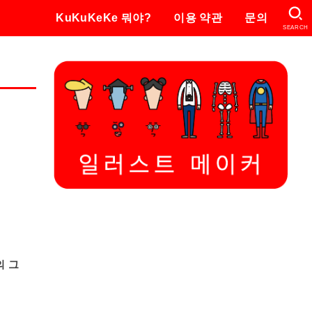
KuKuKeKe 뭐야?
이용 약관
문의
SEARCH
의 그