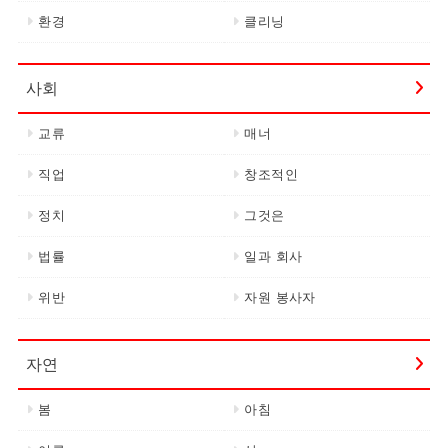
환경
클리닝
사회
교류
매너
직업
창조적인
정치
그것은
법률
일과 회사
위반
자원 봉사자
자연
봄
아침