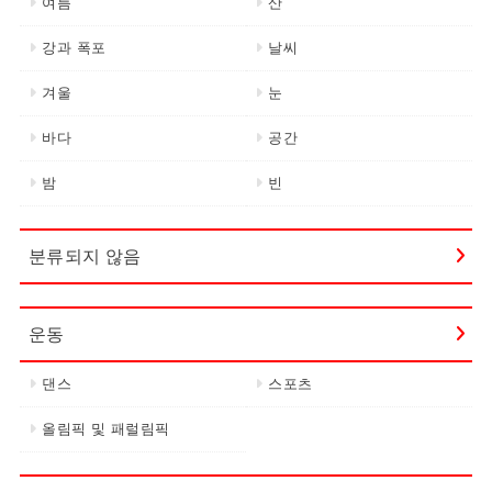
여름
산
강과 폭포
날씨
겨울
눈
바다
공간
밤
빈
분류되지 않음
운동
댄스
스포츠
올림픽 및 패럴림픽