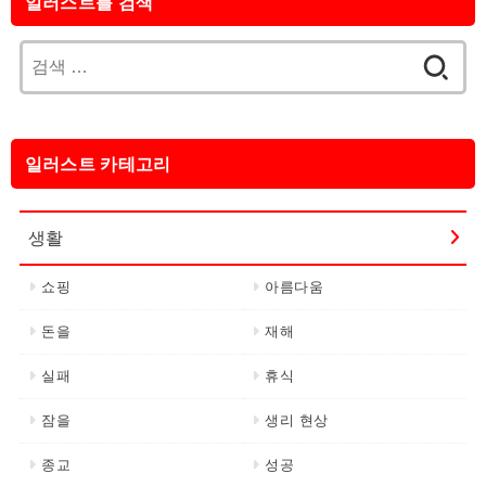
일러스트를 검색
검
색:
일러스트 카테고리
생활
쇼핑
아름다움
돈을
재해
실패
휴식
잠을
생리 현상
종교
성공