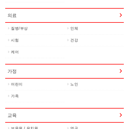
의료
질병/부상
인체
시험
건강
케어
가정
어린이
노인
가족
교육
보육원 / 유치원
연구