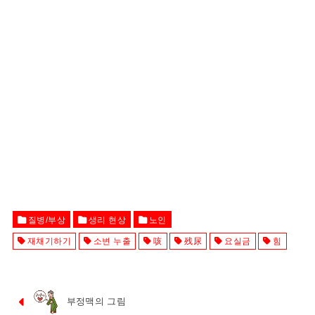
질병/부상
생리 현상
노인
재채기하기
소변 누출
咳
残尿
요실금
힘
부정맥의 그림