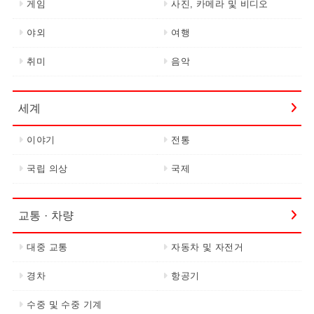
게임
사진, 카메라 및 비디오
야외
여행
취미
음악
세계
이야기
전통
국립 의상
국제
교통 · 차량
대중 교통
자동차 및 자전거
경차
항공기
수중 및 수중 기계