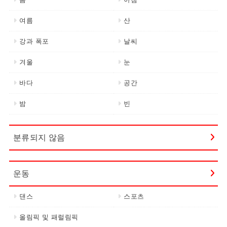
여름
산
강과 폭포
날씨
겨울
눈
바다
공간
밤
빈
분류되지 않음
운동
댄스
스포츠
올림픽 및 패럴림픽