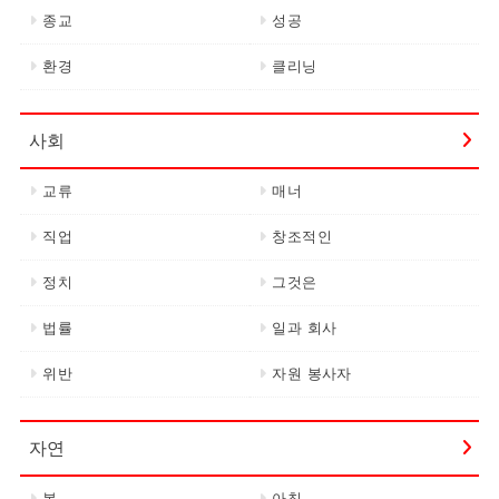
종교
성공
환경
클리닝
사회
교류
매너
직업
창조적인
정치
그것은
법률
일과 회사
위반
자원 봉사자
자연
봄
아침