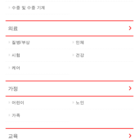
수중 및 수중 기계
의료
질병/부상
인체
시험
건강
케어
가정
어린이
노인
가족
교육