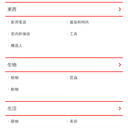
東西
家用電器
服裝和時尚
室內和傢俱
工具
機器人
生物
植物
昆蟲
動物
生活
購物
美容