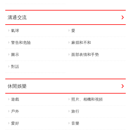
溝通交流
氣球
愛
警告和危險
麻煩和不和
圖示
面部表情和手勢
對話
休閒娛樂
遊戲
照片、相機和視頻
戶外
旅行
愛好
音樂