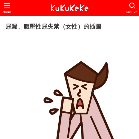
MENU
SEARCH
尿漏、腹壓性尿失禁（女性）的插圖