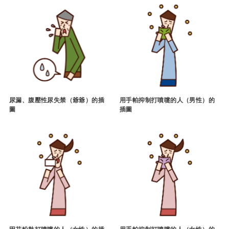
尿漏、腹壓性尿失禁（爺爺）的插
用手帕抑制打噴嚏的人（男性）的
圖
插圖