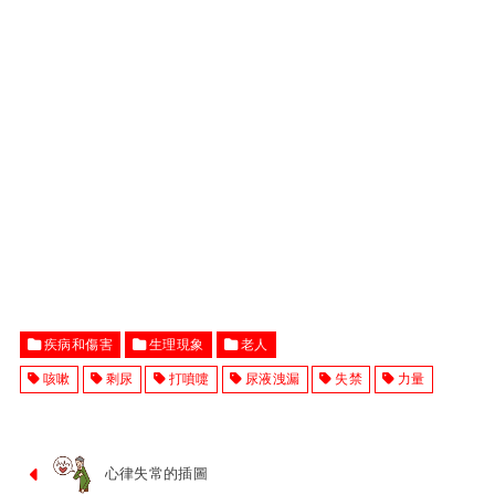
疾病和傷害
生理現象
老人
咳嗽
剩尿
打噴嚏
尿液洩漏
失禁
力量
心律失常的插圖