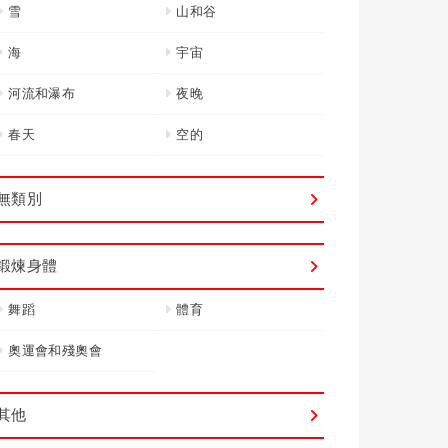
雪
山和谷
海
宇宙
河流和瀑布
夜晚
春天
空的
無類別
鍛煉身體
舞蹈
體育
奧運會和殘奧會
其他