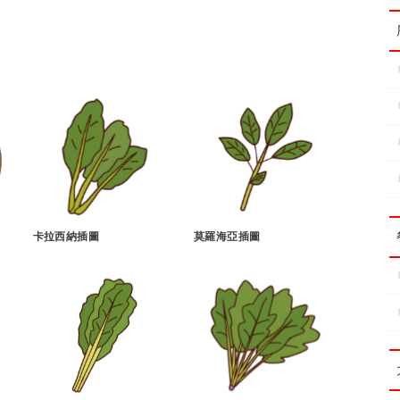
卡拉西納插圖
莫羅海亞插圖