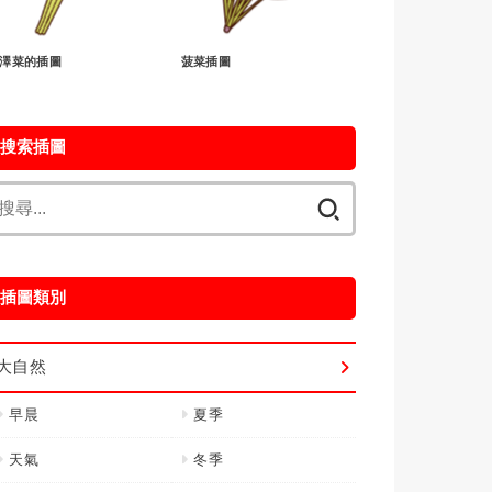
澤菜的插圖
菠菜插圖
搜索插圖
搜
尋
關
鍵
插圖類別
字:
大自然
早晨
夏季
天氣
冬季