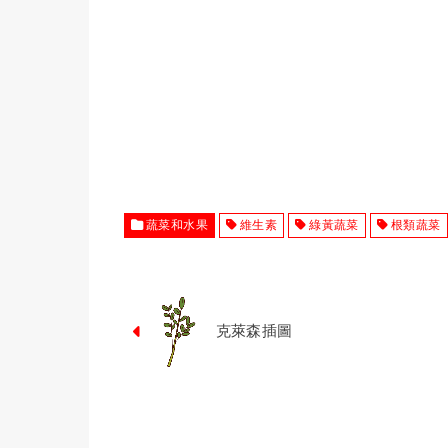
蔬菜和水果
維生素
綠黃蔬菜
根類蔬菜
克萊森插圖