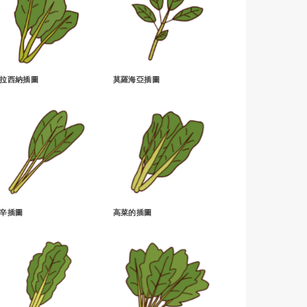
拉西納插圖
莫羅海亞插圖
辛插圖
高菜的插圖