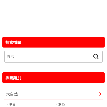
搜索插圖
搜
尋
關
鍵
插圖類別
字:
大自然
早晨
夏季