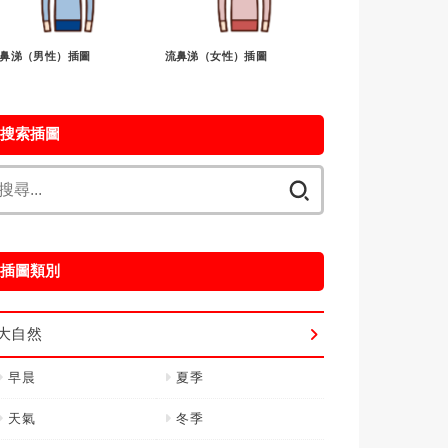
鼻涕（男性）插圖
流鼻涕（女性）插圖
搜索插圖
搜
尋
關
鍵
插圖類別
字:
大自然
早晨
夏季
天氣
冬季