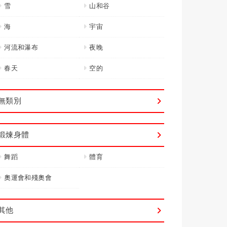
雪
山和谷
海
宇宙
河流和瀑布
夜晚
春天
空的
無類別
鍛煉身體
舞蹈
體育
奧運會和殘奧會
其他