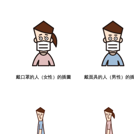
戴口罩的人（女性）的插圖
戴面具的人（男性）的