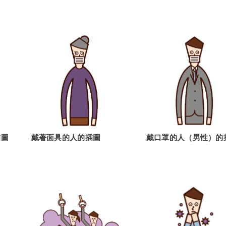
插圖
戴著面具的人的插圖
戴口罩的人（男性）的