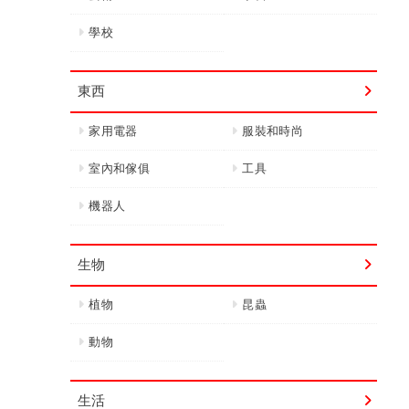
學校
東西
家用電器
服裝和時尚
室內和傢俱
工具
機器人
生物
植物
昆蟲
動物
生活