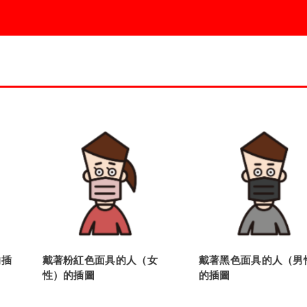
的插
戴著粉紅色面具的人（女
戴著黑色面具的人（男
性）的插圖
的插圖