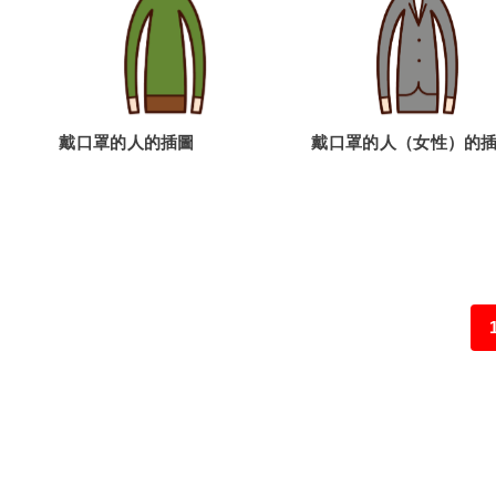
戴口罩的人的插圖
戴口罩的人（女性）的