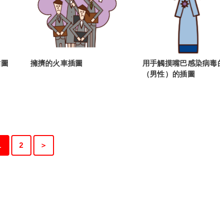
插圖
擁擠的火車插圖
用手觸摸嘴巴感染病毒
（男性）的插圖
1
2
＞