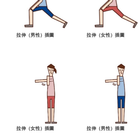
拉伸（男性）插圖
拉伸（女性）插圖
拉伸（女性）插圖
拉伸（男性）插圖