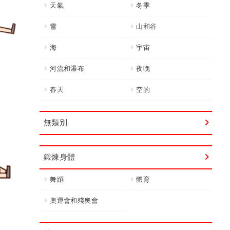
天氣
冬季
雪
山和谷
海
宇宙
河流和瀑布
夜晚
春天
空的
無類別
鍛煉身體
舞蹈
體育
奧運會和殘奧會