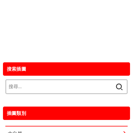
搜索插圖
搜
尋
關
鍵
插圖類別
字: