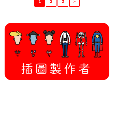
1
2
3
＞