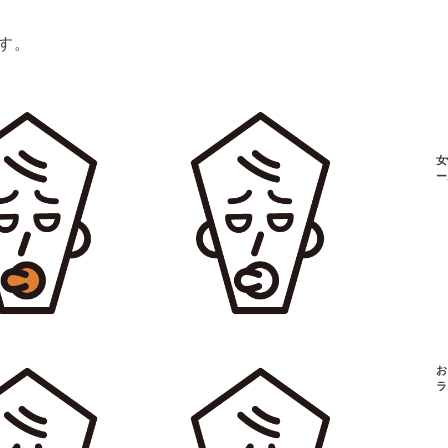
す。
女
ー
お
ラ