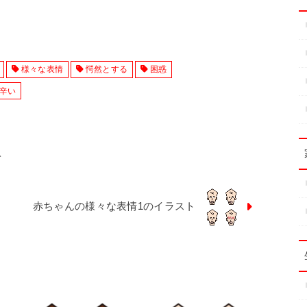
様々な表情
愕然とする
困惑
辛い
ト
赤ちゃんの様々な表情1のイラスト