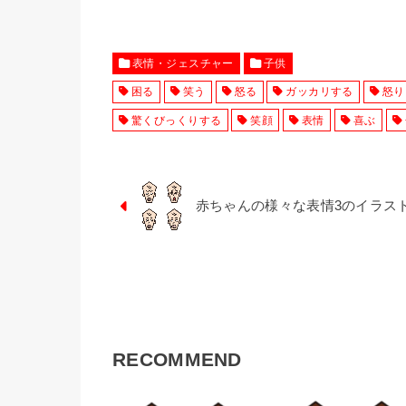
表情・ジェスチャー
子供
困る
笑う
怒る
ガッカリする
怒り
驚くびっくりする
笑顔
表情
喜ぶ
赤ちゃんの様々な表情3のイラス
RECOMMEND