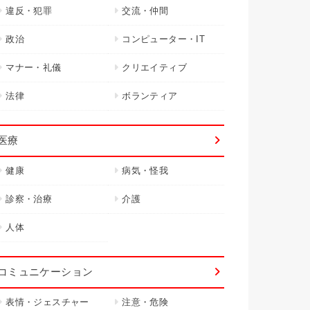
違反・犯罪
交流・仲間
政治
コンピューター・IT
マナー・礼儀
クリエイティブ
法律
ボランティア
医療
健康
病気・怪我
診察・治療
介護
人体
コミュニケーション
表情・ジェスチャー
注意・危険