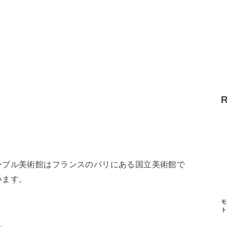
ーブル美術館はフランスのパリにある国立美術館で
います。
モ
ト