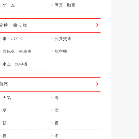
ゲーム
写真・動画
交通・乗り物
車・バイク
公共交通
自転車・軽車両
航空機
水上・水中機
自然
天気
海
夏
雪
朝
夜
春
冬