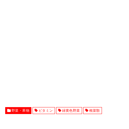
野菜・果物
ビタミン
緑黄色野菜
根菜類