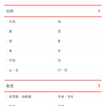
自然
天気
海
夏
雪
朝
夜
春
冬
宇宙
空
山・谷
川・滝
教育
保育園・幼稚園
学校・学生