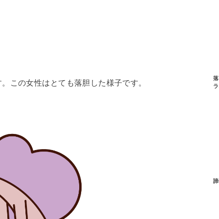
落
す。この女性はとても落胆した様子です。
ラ
諦