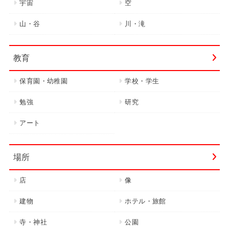
宇宙
空
山・谷
川・滝
教育
保育園・幼稚園
学校・学生
勉強
研究
アート
場所
店
像
建物
ホテル・旅館
寺・神社
公園