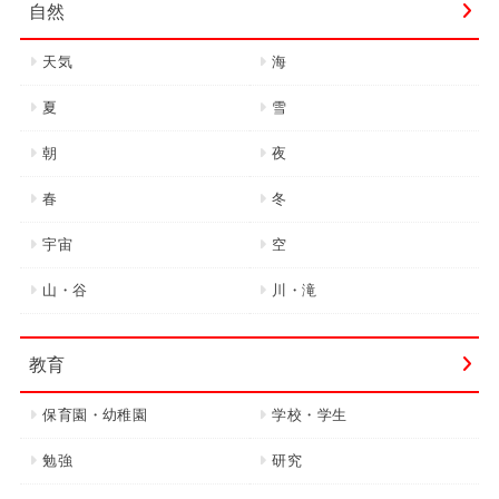
自然
天気
海
夏
雪
朝
夜
春
冬
宇宙
空
山・谷
川・滝
教育
保育園・幼稚園
学校・学生
勉強
研究