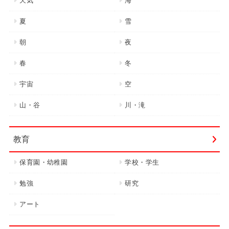
天気
海
夏
雪
朝
夜
春
冬
宇宙
空
山・谷
川・滝
教育
保育園・幼稚園
学校・学生
勉強
研究
アート