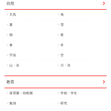
自然
天気
海
夏
雪
朝
夜
春
冬
宇宙
空
山・谷
川・滝
教育
保育園・幼稚園
学校・学生
勉強
研究