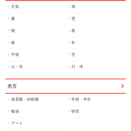
天気
海
夏
雪
朝
夜
春
冬
宇宙
空
山・谷
川・滝
教育
保育園・幼稚園
学校・学生
勉強
研究
アート