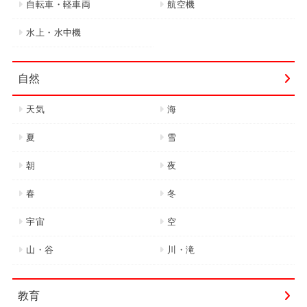
自転車・軽車両
航空機
水上・水中機
自然
天気
海
夏
雪
朝
夜
春
冬
宇宙
空
山・谷
川・滝
教育