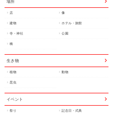
場所
店
像
建物
ホテル・旅館
寺・神社
公園
橋
生き物
植物
動物
昆虫
イベント
祭り
記念日・式典