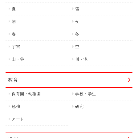
夏
雪
朝
夜
春
冬
宇宙
空
山・谷
川・滝
教育
保育園・幼稚園
学校・学生
勉強
研究
アート