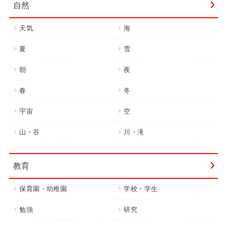
自然
天気
海
夏
雪
朝
夜
春
冬
宇宙
空
山・谷
川・滝
教育
保育園・幼稚園
学校・学生
勉強
研究