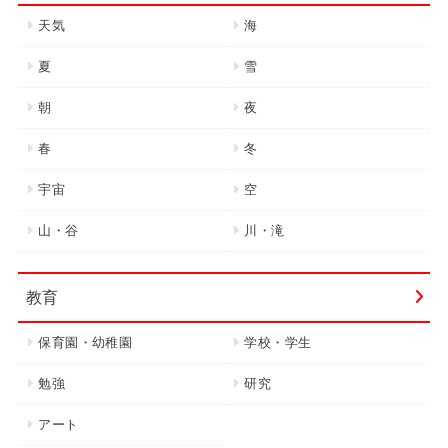
天気
海
夏
雪
朝
夜
春
冬
宇宙
空
山・谷
川・滝
教育
保育園・幼稚園
学校・学生
勉強
研究
アート