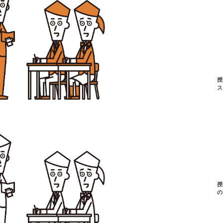
授
ス
授
の