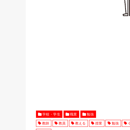
学校・学生
職業
勉強
教師
教員
教える
授業
勉強